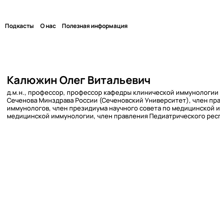
Подкасты
О нас
Полезная информация
Калюжин Олег Витальевич
д.м.н., профессор, профессор кафедры клинической иммунологии 
Сеченова Минздрава России (Сеченовский Университет), член пр
иммунологов, член президиума научного совета по медицинской 
медицинской иммунологии, член правления Педиатрического рес