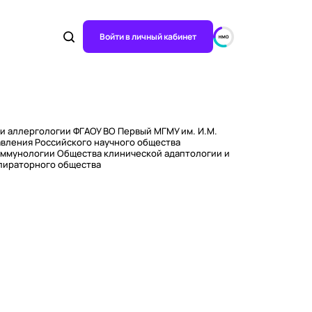
Войти в личный кабинет
и аллергологии ФГАОУ ВО Первый МГМУ им. И.М.
авления Российского научного общества
иммунологии Общества клинической адаптологии и
пираторного общества