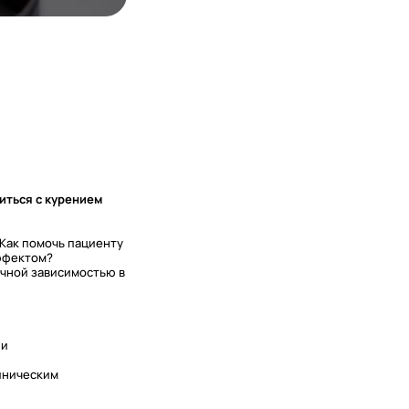
иться с курением
Как помочь пациенту
эффектом?
ачной зависимостью в
ии
иническим