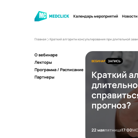
Календарь мероприятий
Новости
Главная
Краткий алгоритм консультирования при длительной завис
О вебинаре
ВЕБИНАР
ЗАПИСЬ
Лекторы
Программа / Расписание
Краткий а
Партнеры
длительно
справиться
прогноз?
22 мая
пятница
17:00
М