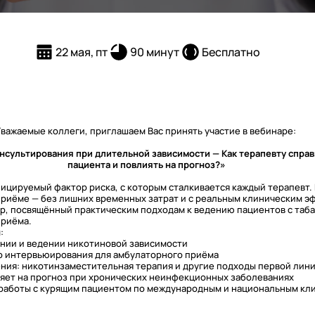
22 мая, пт
90 минут
Бесплатно
важаемые коллеги, приглашаем Вас принять участие в вебинаре:
нсультирования при длительной зависимости — Как терапевту справ
пациента и повлиять на прогноз?»
цируемый фактор риска, с которым сталкивается каждый терапевт. 
 приёме — без лишних временных затрат и с реальным клиническим 
ар, посвящённый практическим подходам к ведению пациентов с таб
приёма.
:
ении и ведении никотиновой зависимости
о интервьюирования для амбулаторного приёма
ения: никотинзаместительная терапия и другие подходы первой лин
лияет на прогноз при хронических неинфекционных заболеваниях
 работы с курящим пациентом по международным и национальным кл