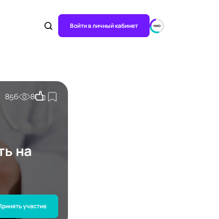
Войти в личный кабинет
856
8
ть на
Принять участие