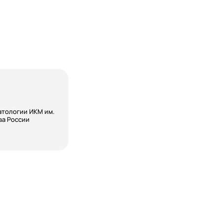
атологии ИКМ им.
ва России