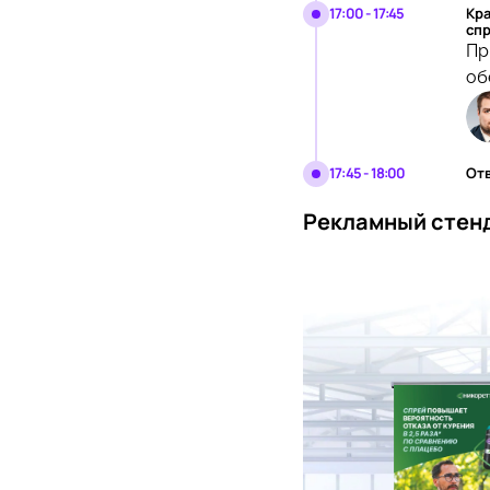
17:00 - 17:45
Кра
спр
Пр
об
17:45 - 18:00
От
Рекламный стен