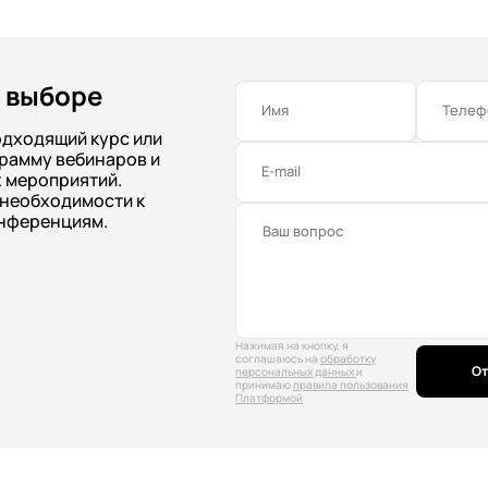
 выборе
Имя
Телеф
одходящий курс или
рамму вебинаров и
E-mail
 мероприятий.
 необходимости к
нференциям.
Нажимая на кнопку, я
соглашаюсь на
обработку
От
персональных данных
и
принимаю
правила пользования
Платформой