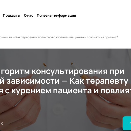
Подкасты
О нас
Полезная информация
имости — Как терапевту справиться с курением пациента и повлиять на прогноз?
лгоритм консультирования при
й зависимости — Как терапевту
 с курением пациента и повлия
СК