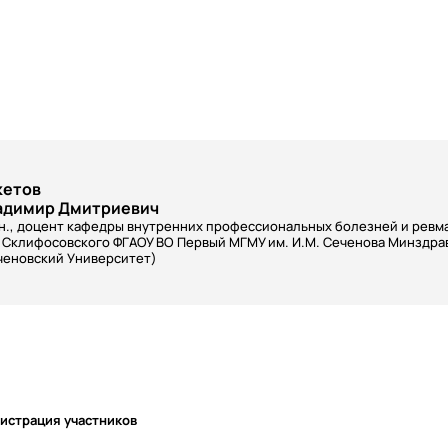
кетов
адимир Дмитриевич
.н., доцент кафедры внутренних профессиональных болезней и ревм
. Склифосовского ФГАОУ ВО Первый МГМУ им. И.М. Сеченова Минздра
ченовский Университет)
истрация участников