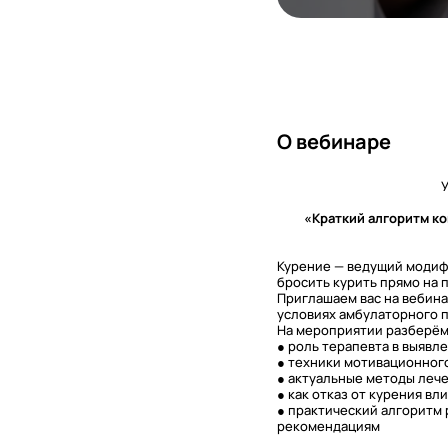
О вебинаре
У
«Краткий алгоритм ко
Курение — ведущий модифи
бросить курить прямо на
Приглашаем вас на вебин
условиях амбулаторного 
На мероприятии разберём
● роль терапевта в выявл
● техники мотивационног
● актуальные методы леч
● как отказ от курения в
● практический алгоритм
рекомендациям