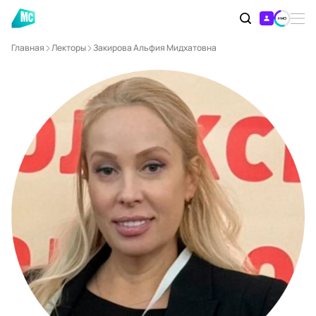
Главная
Лекторы
Закирова Альфия Мидхатовна