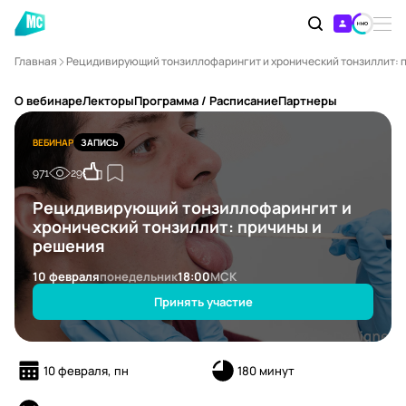
Главная
Рецидивирующий тонзиллофарингит и хронический тонзиллит: 
О вебинаре
Лекторы
Программа / Расписание
Партнеры
ВЕБИНАР
ЗАПИСЬ
971
29
Рецидивирующий тонзиллофарингит и
хронический тонзиллит: причины и
решения
10 февраля
понедельник
18:00
МСК
Принять участие
10 февраля, пн
180 минут