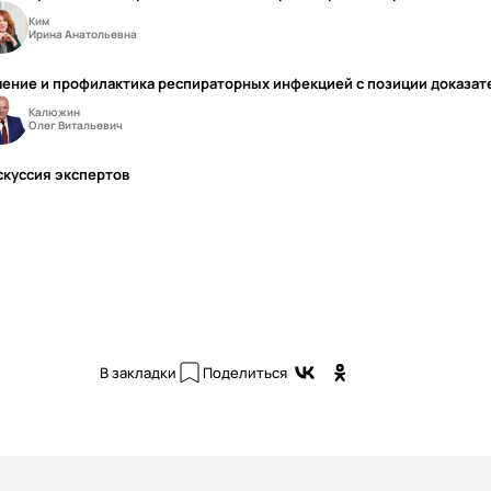
Ким
Ирина Анатольевна
чение и профилактика респираторных инфекцией с позиции доказа
Калюжин
Олег Витальевич
скуссия экспертов
В закладки
Поделиться