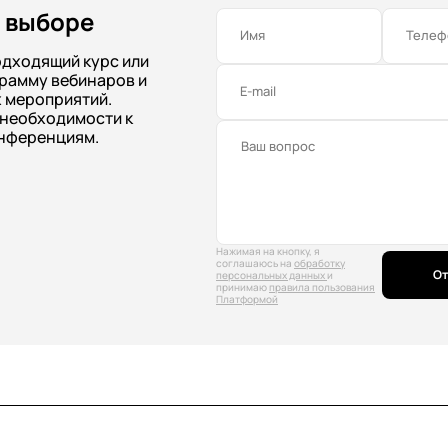
 выборе
Имя
Телеф
одходящий курс или
рамму вебинаров и
E-mail
 мероприятий.
 необходимости к
нференциям.
Нажимая на кнопку, я
соглашаюсь на
обработку
От
персональных данных
и
принимаю
правила пользования
Платформой