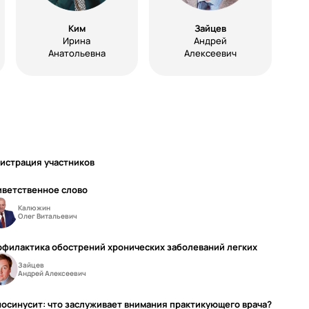
Ким
Зайцев
Ирина
Андрей
Анатольевна
Алексеевич
истрация участников
иветственное слово
Калюжин
Олег Витальевич
филактика обострений хронических заболеваний легких
Зайцев
Андрей Алексеевич
осинусит: что заслуживает внимания практикующего врача?