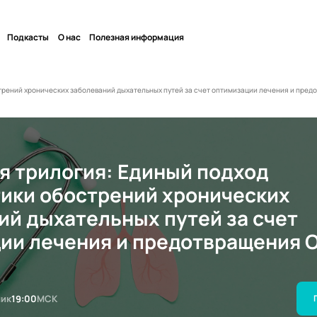
Подкасты
О нас
Полезная информация
трений хронических заболеваний дыхательных путей за счет оптимизации лечения и пре
я трилогия: Единый подход
ики обострений хронических
ий дыхательных путей за счет
ии лечения и предотвращения 
ник
19:00
МСК