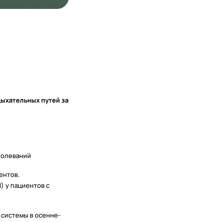
ыхательных путей за
болеваний
ентов.
 у пациентов с
системы в осенне-