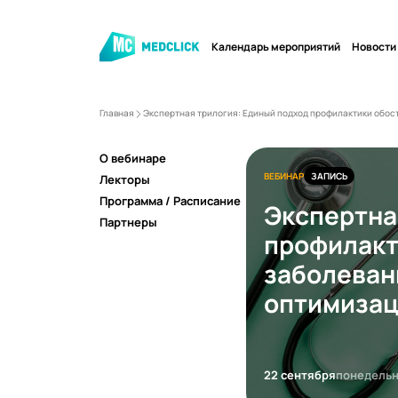
Календарь мероприятий
Новости
Главная
Экспертная трилогия: Единый подход профилактики обос
О вебинаре
ВЕБИНАР
ЗАПИСЬ
Лекторы
Программа / Расписание
Экспертна
Партнеры
профилакт
заболеван
оптимизац
22 сентября
понедель