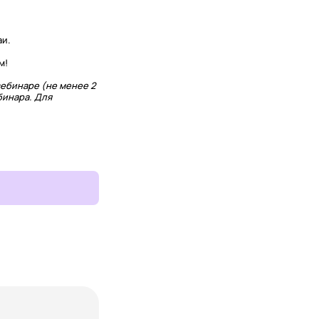
аи.
м!
ебинаре (не менее 2
бинара. Для