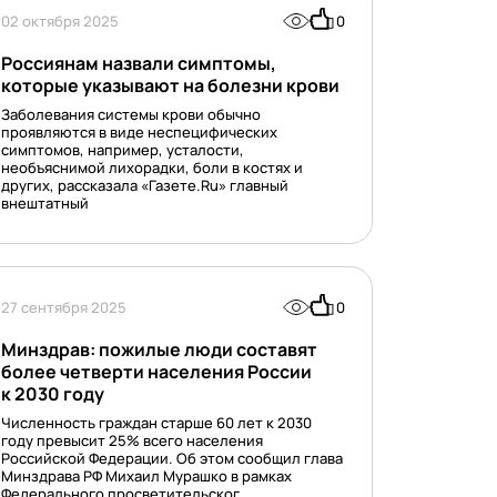
02 октября 2025
0
Россиянам назвали симптомы,
которые указывают на болезни крови
Заболевания системы крови обычно
проявляются в виде неспецифических
симптомов, например, усталости,
необъяснимой лихорадки, боли в костях и
других, рассказала «Газете.Ru» главный
внештатный
27 сентября 2025
0
Минздрав: пожилые люди составят
более четверти населения России
к 2030 году
Численность граждан старше 60 лет к 2030
году превысит 25% всего населения
Российской Федерации. Об этом сообщил глава
Минздрава РФ Михаил Мурашко в рамках
Федерального просветительског