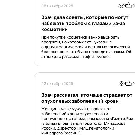
06 октября 2025
0
Врач дала советы, которые помогут
избежать проблем с глазами из-за
косметики
При покупке косметики важно выбирать
продукты, на которых есть указание
о дерматологической и офтальмологической
безопасности, чтобы не навредить глазам. Об
этом kp.ru рассказала офтальмолог
02 октября 2025
0
Врач рассказал, кто чаще страдает от
опухолевых заболеваний крови
Женщины чаще мужчин страдают от
заболеваний крови опухолевого и
неопухолевого генеза, рассказала «Газете.Ru»
главный внештатный гематолог Минздрава
России, директор НМИЦ гематологии
Минздрава России Е