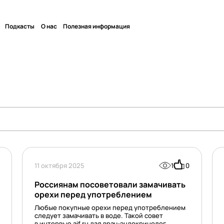
Подкасты
О нас
Полезная информация
11 октября 2025
1
0
Россиянам посоветовали замачивать
орехи перед употреблением
Любые покупные орехи перед употреблением
следует замачивать в воде. Такой совет
в интервью aif.ru дал врач-эндокринолог,