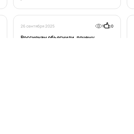
26 сентября 2025
1
0
Россиянам объяснили, почему
спортзал и диеты не работают
при морбидном ожирении
Советы «меньше ешь и больше двигайся» не
работают при морбидном ожирении. На этой
стадии организм перестраивает метаболизм, и
традиционные методы борьбы с весом
становятся бесполезны. О
23 сентября 2025
0
Россиянам объяснили, может ли
влюбленность длиться вечно
Люди не могут чувствовать влюбленность
вечно, это состояние помогает им сблизиться