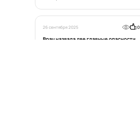
26 сентября 2025
0
Врач назвала две главные опасности
сна в контактных линзах
Сон в контактных линзах сокращает доступ
кислорода к глазу, что ослабляет клетки
роговицы. Кроме того, такая привычка создает
идеальные условия для размножения бактерий.
Об этом «Газете
24 сентября 2025
0
В России могут разрешить любым
близким присутствовать на родах
На рассмотрение главе Минздрава России
Михаилу Мурашко направили законопроект