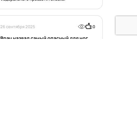
26 сентября 2025
0
Врач назвал самый опасный для ног
тип обуви на каблуке
Волнообразное расположение пальцев в обуви
на высоком каблуке с узким носом приводит
к сдавливанию сосудов и нервов, что может
вызывать онемение, боль в ногах и нарушение
кров
19 сентября 2025
0
В московском метро чиновник спас
пассажира, упавшего на рельсы
Начальник отдела Минздрава России Николай
Сидоренко спас пассажира московского метро,